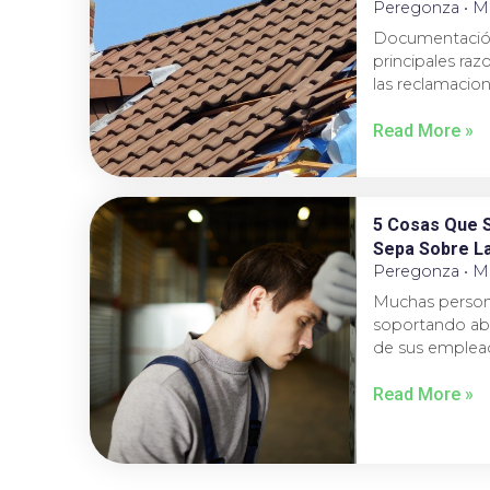
Peregonza
Ma
Documentación
principales raz
las reclamacio
Read More »
5 Cosas Que 
Sepa Sobre La
Peregonza
Ma
Muchas persona
soportando abu
de sus emplea
Read More »