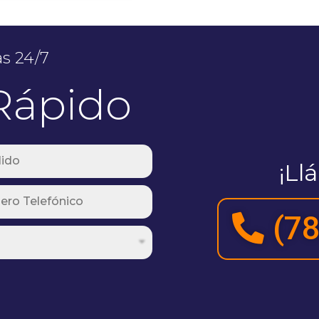
as 24/7
Rápido
¡Ll
(78